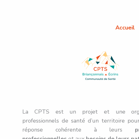
Aller
au
contenu
Accueil
La CPTS est un projet et une orga
professionnels de santé d’un territoire po
réponse cohérente à leurs
p
professionnelles
et aux
besoins de leurs pa