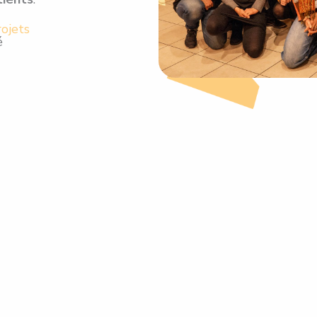
ojets
é