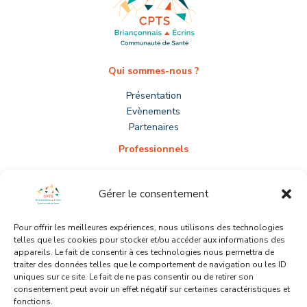
Qui sommes-nous ?
Présentation
Evènements
Partenaires
Professionnels
S’installer
Prévenir le burn-out
Gérer le consentement
Adhérer
Participer
Pour offrir les meilleures expériences, nous utilisons des technologies
telles que les cookies pour stocker et/ou accéder aux informations des
Patients
appareils. Le fait de consentir à ces technologies nous permettra de
traiter des données telles que le comportement de navigation ou les ID
Médecin traitant
uniques sur ce site. Le fait de ne pas consentir ou de retirer son
Gardes
consentement peut avoir un effet négatif sur certaines caractéristiques et
Outils prévention
fonctions.