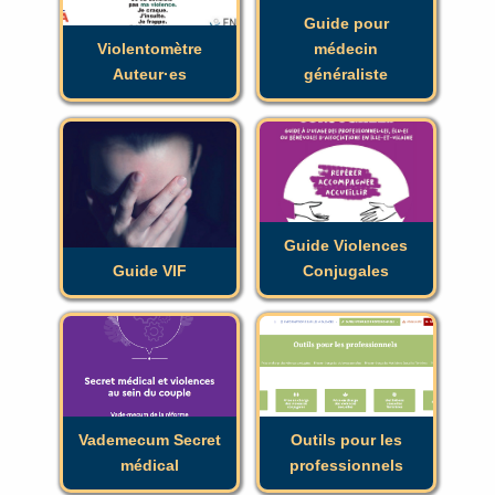
Guide pour
Violentomètre
médecin
Auteur·es
généraliste
Guide VIF
Guide Violences
Conjugales
Guide Violences
Guide VIF
Conjugales
Vademecum Secret
Outils pour les
médical
professionnels
Vademecum Secret
Outils pour les
médical
professionnels