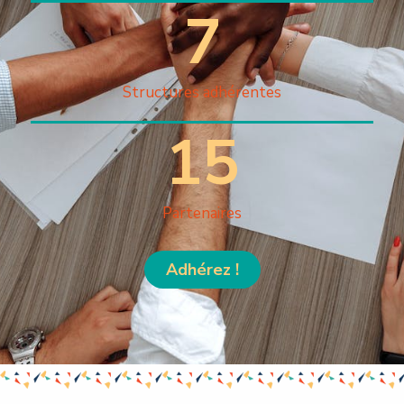
7
Structures adhérentes
15
Partenaires
Adhérez !