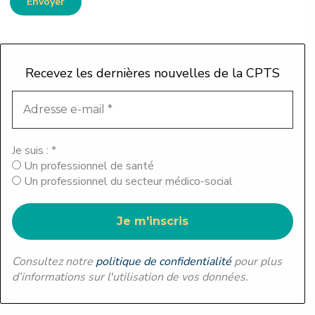
Envoyer
A
l
t
Recevez les dernières nouvelles de la CPTS
e
r
n
a
t
Je suis :
*
i
Un professionnel de santé
v
Un professionnel du secteur médico-social
e
:
Consultez notre
politique de confidentialité
pour plus
d’informations sur l'utilisation de vos données.