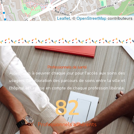
Leaflet
, ©
OpenStreetMap
contributeurs
Professionnels de santé
Aidez-nous à oeuvrer chaque jour pour l'accès aux soins des
usagers, l'amélioration des parcours de soins entre la ville et
l'hôpital et la prise en compte de chaque profession libérale.
82
Professionnels adhérents