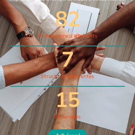
82
Professionnels adhérents
7
Structures adhérentes
15
Partenaires