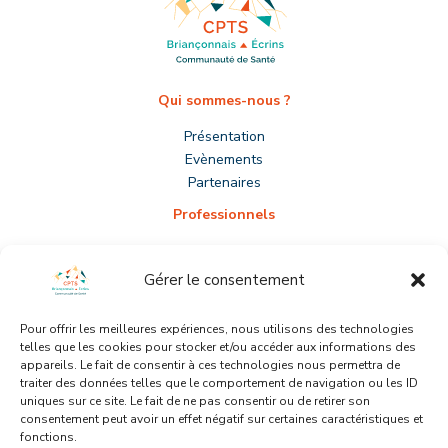
Qui sommes-nous ?
Présentation
Evènements
Partenaires
Professionnels
S’installer
Prévenir le burn-out
Gérer le consentement
Adhérer
Participer
Pour offrir les meilleures expériences, nous utilisons des technologies
telles que les cookies pour stocker et/ou accéder aux informations des
Patients
appareils. Le fait de consentir à ces technologies nous permettra de
traiter des données telles que le comportement de navigation ou les ID
Médecin traitant
uniques sur ce site. Le fait de ne pas consentir ou de retirer son
Gardes
consentement peut avoir un effet négatif sur certaines caractéristiques et
Outils prévention
fonctions.