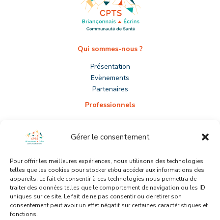
Qui sommes-nous ?
Présentation
Evènements
Partenaires
Professionnels
S’installer
Prévenir le burn-out
Gérer le consentement
Adhérer
Participer
Pour offrir les meilleures expériences, nous utilisons des technologies
telles que les cookies pour stocker et/ou accéder aux informations des
Patients
appareils. Le fait de consentir à ces technologies nous permettra de
traiter des données telles que le comportement de navigation ou les ID
Médecin traitant
uniques sur ce site. Le fait de ne pas consentir ou de retirer son
Gardes
consentement peut avoir un effet négatif sur certaines caractéristiques et
Outils prévention
fonctions.