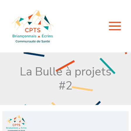
Aller
au
contenu
La Bulle à projets
#2