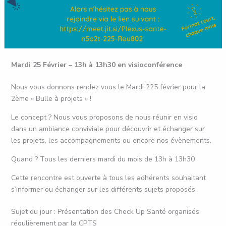
Mardi 25 Février – 13h à 13h30 en visioconférence
Nous vous donnons rendez vous le Mardi 225 février pour la
2ème « Bulle à projets » !
Le concept ? Nous vous proposons de nous réunir en visio
dans un ambiance conviviale pour découvrir et échanger sur
les projets, les accompagnements ou encore nos évènements.
Quand ? Tous les derniers mardi du mois de 13h à 13h30
Cette rencontre est ouverte à tous les adhérents souhaitant
s’informer ou échanger sur les différents sujets proposés.
Sujet du jour : Présentation des Check Up Santé organisés
régulièrement par la CPTS